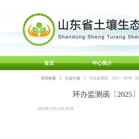
首页
中心简介
首页标题
ꄲ
行业引领
ꄲ
环办监测函〔2025〕503
环办监测函〔202
2025年12月31日
10:24