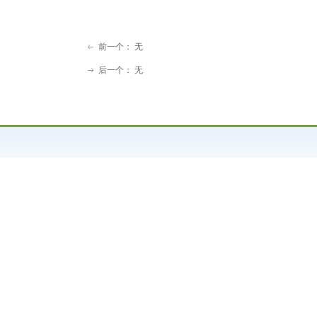
前一个：
无
ꂃ
后一个：
无
ꁹ